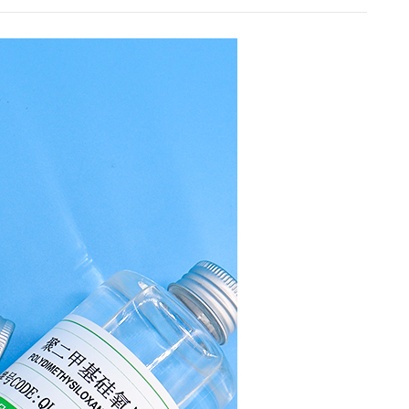
上的非极性基烷基朝外定向排列，阻止水分子进入内
部，起疏水作用。硅油对水的界面张力约为42达因/厘
米，当扩散在玻璃上面时，由于硅油的拒水性，形成约
103°的接触角，可与石蜡媲美。
■ 粘温系数小硅油的粘度低，而且随温度变化小，这与
硅油分子的螺旋状结构有关。硅油是各种液体润滑剂中
具有最好粘温特性的一类油，硅油的这个特性对阻尼设
备很有意义。
■ 高抗压缩性由于硅油分子的螺旋状结构特性和分子间
距离大，所以具有较高的抗压缩性。利用硅油的这一特
性，可用作液体弹簧，与机械弹簧比较，体积可大为缩
小。
■ 低表面张力表面张力低是硅油的特性。表面张力低表
示具有高的表面活性，因此，硅油具有优良的消泡抗泡
性能、与其他物质的隔离性能和润滑性能。
■ 无毒、无味和生理惰性从生理学的观点来看，硅氧烷
聚合物是已知的最无活性的化合物中的一种。二甲基硅