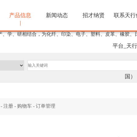
产品信息
新闻动态
招才纳贤
联系天行
强力化工期待与您合作
产、学、研相结合，为化纤、印染、电子、塑料、皮革、橡胶、
平台_天
国）
-
注册
-
购物车
-
订单管理