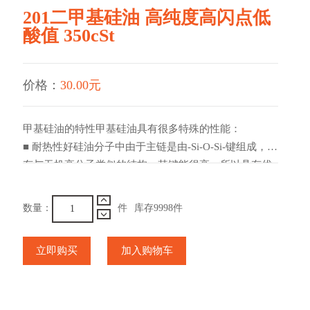
201二甲基硅油 高纯度高闪点低
酸值 350cSt
价格：
30.00元
甲基硅油的特性甲基硅油具有很多特殊的性能：
■ 耐热性好硅油分子中由于主链是由-Si-O-Si-键组成，具
有与无机高分子类似的结构，其键能很高，所以具有优
良的耐热性能。
■ 耐氧化稳定性和耐候性好
数量：
件
库存
9998
件
■ 电气绝缘性好硅油具有良好的介电性能，随温度和周
波数的变化，其电气特性变化很小。介电常数随温度升
立即购买
加入购物车
高而下降，但变化很少。硅油的功率因素低，随温度上
升而增加，但随频率变化没有规则。体积电阻率随温度
上升而下降。
■ 疏水性好硅油的主链虽由极性键Si-O组成，但因侧链