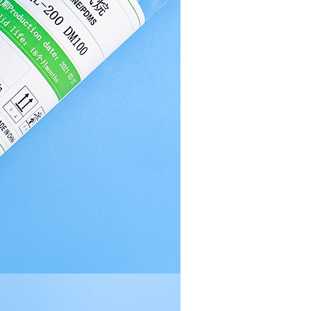
油对生物是惰性的，与动物机体无排异反应。因此，它
们在外科及内科、医药、食品和化妆品等部门中已得到
广泛的应用
。■ 润滑性好硅油具有作为润滑剂的许多优良性能，如
闪点高、凝固点低、热稳定、粘度随温度变化小、不腐
蚀金属以及对橡胶、塑料、涂料、有机的漆膜无不良影
响和表面张力低、容易在金属表面铺展等特性。为了改
善硅油的钢对钢的润滑性，可加入能混溶于硅油的润滑
性添加剂。在硅氧烷链上引入氯苯基或用三氟丙基甲基
取代二甲基可大大改进硅油的润滑性能。