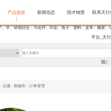
产品信息
新闻动态
招才纳贤
联系天行
强力化工期待与您合作
产、学、研相结合，为化纤、印染、电子、塑料、皮革、橡胶、
平台_天
国）
-
注册
-
购物车
-
订单管理