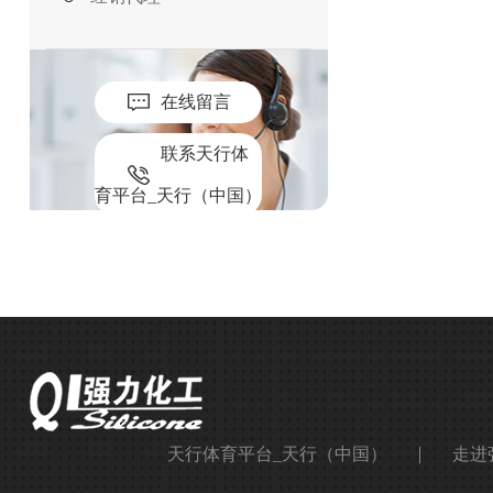
在线留言
联系天行体
育平台_天行（中国）
天行体育平台_天行（中国）
走进