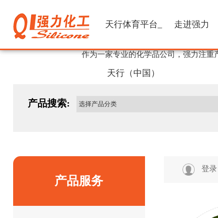
天行体育平台_
走进强力
作为一家专业的化学品公司，强力注重
天行（中国）
产品搜索:
登录
产品服务