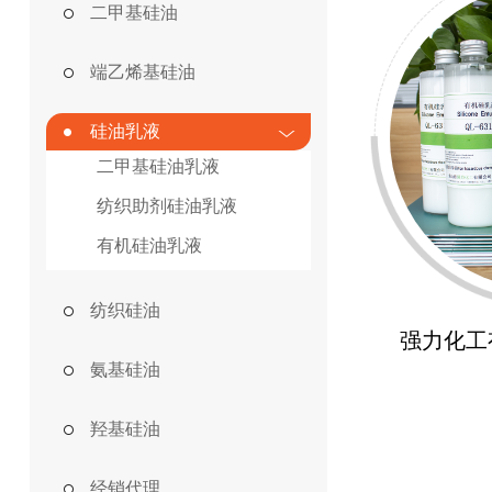
二甲基硅油
端乙烯基硅油
硅油乳液
二甲基硅油乳液
纺织助剂硅油乳液
有机硅油乳液
纺织硅油
强力化工有
6
氨基硅油
羟基硅油
经销代理